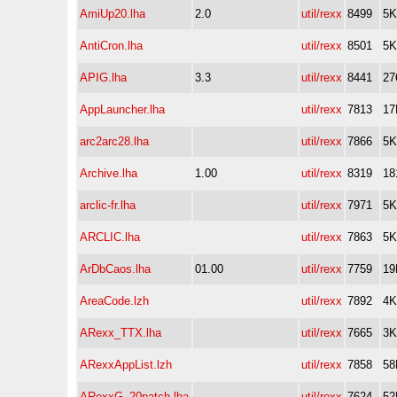
AmiUp20.lha
2.0
util/rexx
8499
5K
AntiCron.lha
util/rexx
8501
5K
APIG.lha
3.3
util/rexx
8441
27
AppLauncher.lha
util/rexx
7813
17
arc2arc28.lha
util/rexx
7866
5K
Archive.lha
1.00
util/rexx
8319
18
arclic-fr.lha
util/rexx
7971
5K
ARCLIC.lha
util/rexx
7863
5K
ArDbCaos.lha
01.00
util/rexx
7759
19
AreaCode.lzh
util/rexx
7892
4K
ARexx_TTX.lha
util/rexx
7665
3K
ARexxAppList.lzh
util/rexx
7858
58
ARexxG_20patch.lha
util/rexx
7624
52