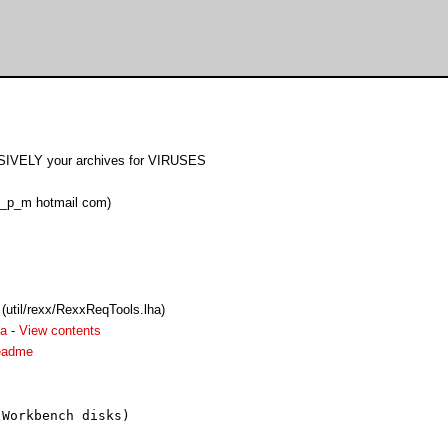
SIVELY your archives for VIRUSES
j_p_m hotmail com)
 (util/rexx/RexxReqTools.lha)
ha
-
View contents
readme
Workbench disks)
