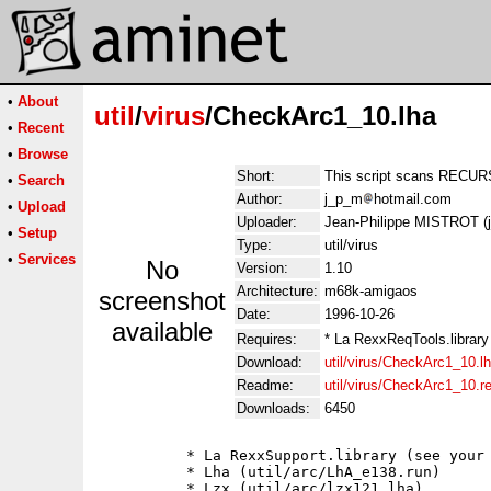
•
About
util
/
virus
/CheckArc1_10.lha
•
Recent
•
Browse
Short:
This script scans RECUR
•
Search
Author:
j_p_m
hotmail.com
•
Upload
Uploader:
Jean-Philippe MISTROT (
•
Setup
Type:
util/virus
•
Services
No
Version:
1.10
Architecture:
m68k-amigaos
screenshot
Date:
1996-10-26
available
Requires:
* La RexxReqTools.library
Download:
util/virus/CheckArc1_10.l
Readme:
util/virus/CheckArc1_10.
Downloads:
6450
          * La RexxSupport.library (see your 
          * Lha (util/arc/LhA_e138.run)

          * Lzx (util/arc/lzx121.lha)
