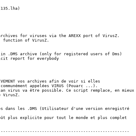
135.lha)

rchives for viruses via the AREXX port of VirusZ.

 function of VirusZ.

in .DMS archive (only for registered users of Dms)

cit report for everybody 

VEMENT vos archives afin de voir si elles

communément appelées VIRUS (Pouarc ...).

an virus va être possible. Ce script remplace, en mieux

 VirusZ.

s dans les .DMS (Utilisateur d'une version enregistré

ût plus explicite pour tout le monde et plus complet

-----------------------------------------------------
