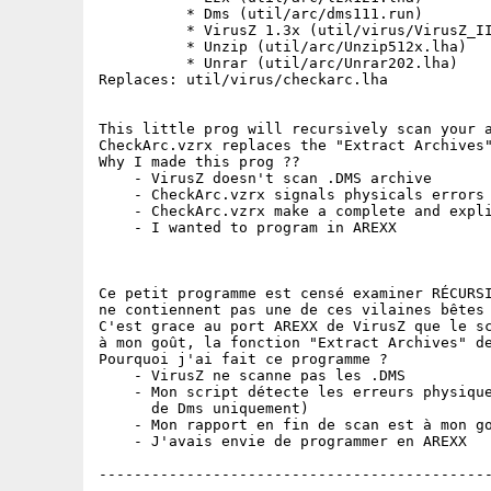
          * Dms (util/arc/dms111.run)

          * VirusZ 1.3x (util/virus/VirusZ_II
          * Unzip (util/arc/Unzip512x.lha)

          * Unrar (util/arc/Unrar202.lha)

Replaces: util/virus/checkarc.lha

This little prog will recursively scan your a
CheckArc.vzrx replaces the "Extract Archives"
Why I made this prog ??

    - VirusZ doesn't scan .DMS archive

    - CheckArc.vzrx signals physicals errors 
    - CheckArc.vzrx make a complete and expli
    - I wanted to program in AREXX

Ce petit programme est censé examiner RÉCURSI
ne contiennent pas une de ces vilaines bêtes 
C'est grace au port AREXX de VirusZ que le sc
à mon goût, la fonction "Extract Archives" de
Pourquoi j'ai fait ce programme ?

    - VirusZ ne scanne pas les .DMS

    - Mon script détecte les erreurs physique
      de Dms uniquement)

    - Mon rapport en fin de scan est à mon go
    - J'avais envie de programmer en AREXX

---------------------------------------------