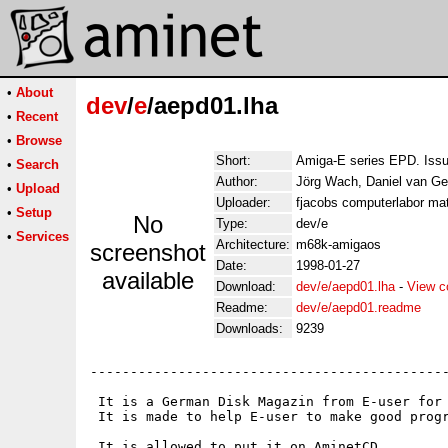
•
About
dev
/
e
/aepd01.lha
•
Recent
•
Browse
Short:
Amiga-E series EPD. Iss
•
Search
Author:
Jörg Wach, Daniel van Ge
•
Upload
Uploader:
fjacobs computerlabor mat
•
Setup
No
Type:
dev/e
•
Services
Architecture:
m68k-amigaos
screenshot
Date:
1998-01-27
available
Download:
dev/e/aepd01.lha
-
View c
Readme:
dev/e/aepd01.readme
Downloads:
9239
---------------------------------------------
 It is a German Disk Magazin from E-user for 
 It is made to help E-user to make good progr
 It is allowed to put it on AminetCD.
