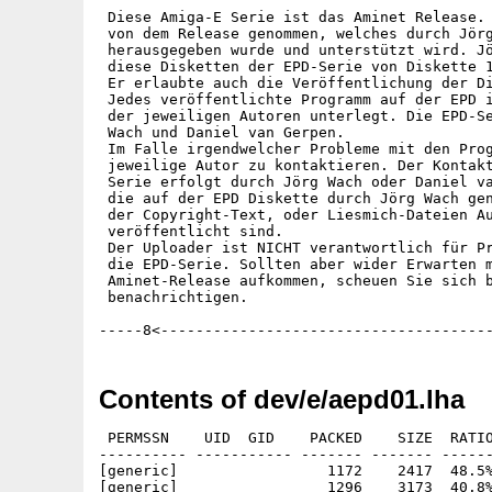
 Diese Amiga-E Serie ist das Aminet Release. 
 von dem Release genommen, welches durch Jörg
 herausgegeben wurde und unterstützt wird. Jö
 diese Disketten der EPD-Serie von Diskette 1
 Er erlaubte auch die Veröffentlichung der Di
 Jedes veröffentlichte Programm auf der EPD i
 der jeweiligen Autoren unterlegt. Die EPD-Se
 Wach und Daniel van Gerpen.

 Im Falle irgendwelcher Probleme mit den Prog
 jeweilige Autor zu kontaktieren. Der Kontakt
 Serie erfolgt durch Jörg Wach oder Daniel va
 die auf der EPD Diskette durch Jörg Wach gen
 der Copyright-Text, oder Liesmich-Dateien Au
 veröffentlicht sind.

 Der Uploader ist NICHT verantwortlich für Pr
 die EPD-Serie. Sollten aber wider Erwarten m
 Aminet-Release aufkommen, scheuen Sie sich b
 benachrichtigen. 

Contents of dev/e/aepd01.lha
 PERMSSN    UID  GID    PACKED    SIZE  RATIO
---------- ----------- ------- ------- ------
[generic]                 1172    2417  48.5%
[generic]                 1296    3173  40.8%