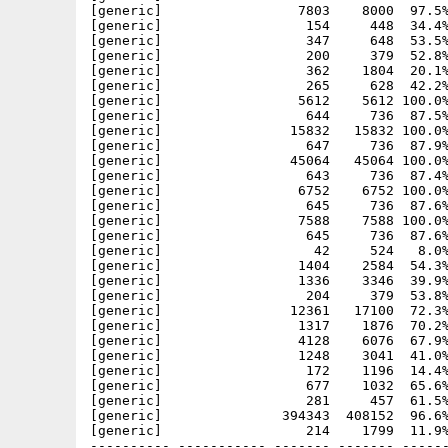
[generic]                 7803    8000  97.5%
[generic]                  154     448  34.4%
[generic]                  347     648  53.5%
[generic]                  200     379  52.8%
[generic]                  362    1804  20.1%
[generic]                  265     628  42.2%
[generic]                 5612    5612 100.0%
[generic]                  644     736  87.5%
[generic]                15832   15832 100.0%
[generic]                  647     736  87.9%
[generic]                45064   45064 100.0%
[generic]                  643     736  87.4%
[generic]                 6752    6752 100.0%
[generic]                  645     736  87.6%
[generic]                 7588    7588 100.0%
[generic]                  645     736  87.6%
[generic]                   42     524   8.0%
[generic]                 1404    2584  54.3%
[generic]                 1336    3346  39.9%
[generic]                  204     379  53.8%
[generic]                12361   17100  72.3%
[generic]                 1317    1876  70.2%
[generic]                 4128    6076  67.9%
[generic]                 1248    3041  41.0%
[generic]                  172    1196  14.4%
[generic]                  677    1032  65.6%
[generic]                  281     457  61.5%
[generic]               394343  408152  96.6%
[generic]                  214    1799  11.9%
---------- ----------- ------- ------- ------