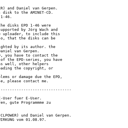
R) and Daniel van Gerpen.

 disk to the AMINET-CD.

1-46.

he disks EPD 1-46 were

upported by Jörg Wach and

 uploader, to include this

o, that the disks can be

ghted by its author. the

aniel van Gerpen.

, you have to contact the

of the EPD-series, you have

s well, other helpers

ading the copyright, or

lems or damage due the EPD,

e, please contact me.

-------------------------------

-User fuer E-User.

en, gute Programmme zu

CLPOWER) und Daniel van Gerpen.

IRKUNG vom 01.08.97.
