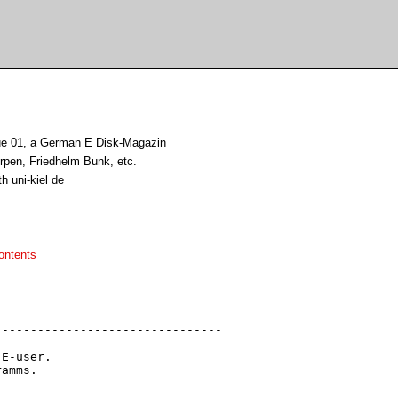
ue 01, a German E Disk-Magazin
rpen, Friedhelm Bunk, etc.
h uni-kiel de
ontents
-------------------------------

E-user.

amms.
