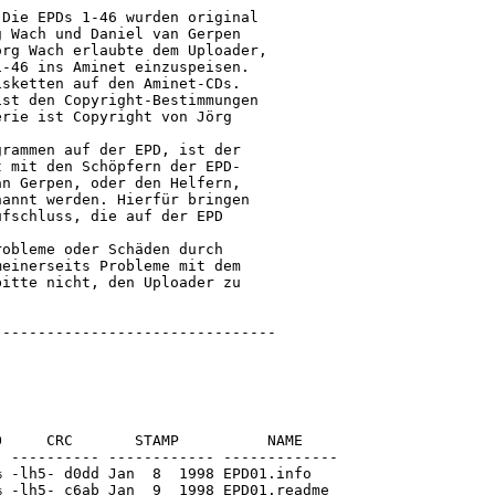
Die EPDs 1-46 wurden original

 Wach und Daniel van Gerpen

rg Wach erlaubte dem Uploader,

-46 ins Aminet einzuspeisen.

sketten auf den Aminet-CDs.

st den Copyright-Bestimmungen

rie ist Copyright von Jörg

rammen auf der EPD, ist der

 mit den Schöpfern der EPD-

n Gerpen, oder den Helfern,

annt werden. Hierfür bringen

fschluss, die auf der EPD

obleme oder Schäden durch

einerseits Probleme mit dem

itte nicht, den Uploader zu

     CRC       STAMP          NAME

 ---------- ------------ -------------

 -lh5- d0dd Jan  8  1998 EPD01.info

 -lh5- c6ab Jan  9  1998 EPD01.readme
