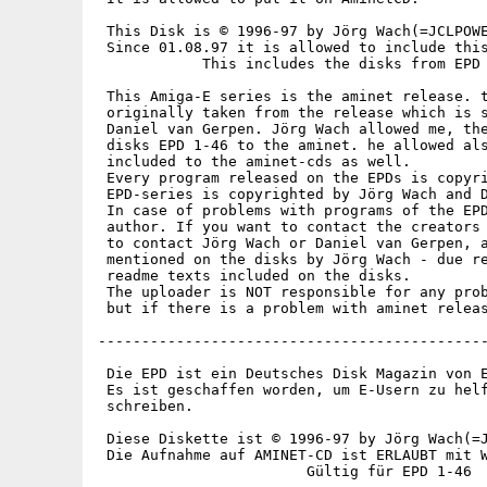
 This Disk is © 1996-97 by Jörg Wach(=JCLPOWE
 Since 01.08.97 it is allowed to include this
            This includes the disks from EPD 
 This Amiga-E series is the aminet release. t
 originally taken from the release which is s
 Daniel van Gerpen. Jörg Wach allowed me, the
 disks EPD 1-46 to the aminet. he allowed als
 included to the aminet-cds as well.

 Every program released on the EPDs is copyri
 EPD-series is copyrighted by Jörg Wach and D
 In case of problems with programs of the EPD
 author. If you want to contact the creators 
 to contact Jörg Wach or Daniel van Gerpen, a
 mentioned on the disks by Jörg Wach - due re
 readme texts included on the disks.

 The uploader is NOT responsible for any prob
 but if there is a problem with aminet releas
---------------------------------------------
 Die EPD ist ein Deutsches Disk Magazin von E
 Es ist geschaffen worden, um E-Usern zu helf
 schreiben.

 Diese Diskette ist © 1996-97 by Jörg Wach(=J
 Die Aufnahme auf AMINET-CD ist ERLAUBT mit W
                        Gültig für EPD 1-46
